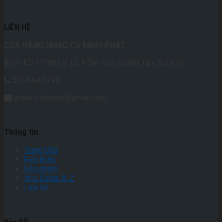
LIÊN HỆ
CỬA HÀNG NHẠC CỤ MINH PHÁT
Số 1021 Tỉnh Lộ 10, P.Tân Tạo, Q.Bình Tân, Tp.HCM
0938.694.798
guitarminhphat@gmail.com
Thông tin
Trang Chủ
Giới thiệu
Sản phẩm
Học Guitar A-Z
Liên hệ