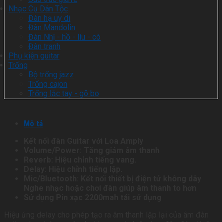
Nhạc Cụ Dân Tộc
Đàn hạ uy di
Đàn Mandolin
Đàn Nhị - hồ - líu - cò
Đàn tranh
Phụ kiện guitar
Trống
Bộ trống jazz
Trống cajon
Trống lắc tay - gõ bo
Mô tả
Kết nối đàn Guitar với Loa Amply
Volume/Power: Tăng giảm âm thanh
Reverb: Hiệu chỉnh tiếng vang.
Delay: Hiệu chỉnh tiếng lập.
Mic/Bluetooth: Kết nối thiết bị điện tử không dây
Nghe nhạc hoặc chơi đàn giúp âm thanh to hơn
Sử dụng Pin xạc 2200mah tái sử dụng
Hiệu ứng delay cho phép tạo ra âm thanh lặp lại của âm đàn