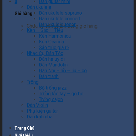
0
Đàn guitar mini
Đàn ukulele
Đàn ukulele soprano
Giỏ hàng
Đàn ukulele concert
Đàn ukulele tenor
Chưa có sản phẩm trong giỏ hàng.
Kèn – Sáo – Tiêu
Kèn Harmonica
Kèn Ocarina
Sáo trúc giá rẻ
Nhạc Cụ Dân Tộc
Đàn hạ uy di
Đàn Mandolin
Đàn Nhị – hồ – líu – cò
Đàn tranh
Trống
Bộ trống jazz
Trống lắc tay – gõ bo
Trống cajon
Đàn Violin
Phụ kiện guitar
Đàn kalimba
Trang Chủ
Giới thiệu