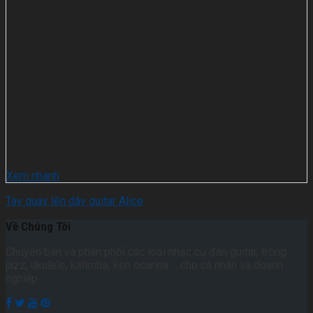
Xem nhanh
Tay quay lên dây guitar Alice
Về Chúng Tôi
Chuyên bán và phân phối các loại nhạc cụ đàn guitar, trống
jazz, ukulele, kalimba, kèn ocarina ... cho cá nhân và doanh
nghiệp