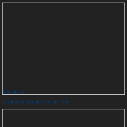
Xem nhanh
Dây kết nối EQ guitar 3m, 5m, 10m