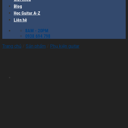
Blog
Học Guitar A-Z
Liên hệ
8AM - 20PM
0938 694 798
Trang chủ
/
Sản phẩm
/
Phụ kiện guitar