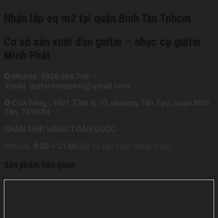
Nhận lắp eq m2 tại quận Bình Tân Tphcm
Cơ sở sản xuất đàn guitar – nhạc cụ guitar
Minh Phát
✪ Mobile: 0938.694.798 –
Email: guitarminhphat@gmail.com
✪ Cửa hàng : 1021 Tỉnh lộ 10, phường Tân Tạo, quận Bình
Tân, TPHCM
NHẬN SHIP HÀNG TOÀN QUỐC
Mở cửa
8:00 – 21
:00
(tất cả các ngày trong tuần)
Sản phẩm liên quan