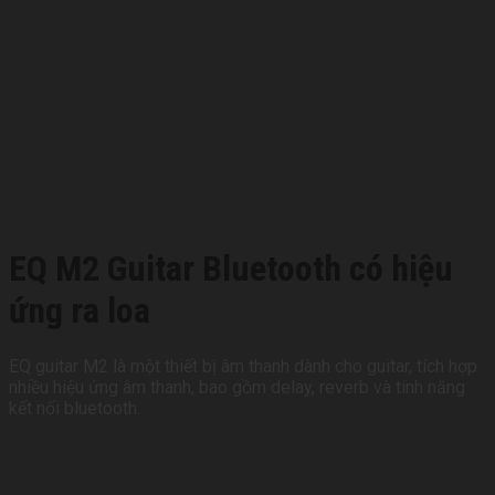
EQ M2 Guitar Bluetooth có hiệu
ứng ra loa
EQ guitar M2 là một thiết bị âm thanh dành cho guitar, tích hợp
nhiều hiệu ứng âm thanh, bao gồm delay, reverb và tính năng
kết nối bluetooth.