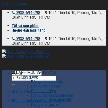
Skip to content
0938-694-798
1021 Tỉnh Lộ 10, Phường Tân Tạo,
Quận Bình Tân, TP.HCM
Tất cả sản phẩm
Hướng dẫn mua hàng
0938-694-798
1021 Tỉnh Lộ 10, Phường Tân Tạo,
Quận Bình Tân, TP.HCM
DANH MỤC SẢN PHẨM
Đàn guitar
Đàn guitar acoustic
Đàn guitar classic
Đàn guitar điện
Cửa Hàng
Đàn guitar thùng phím lõm
Đàn guitar điện phím lõm
guitarminhphat@gmail.com
Đàn guitar giá rẻ