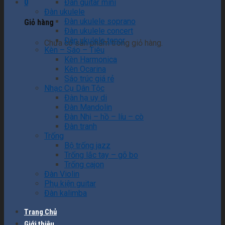
0
Đàn guitar mini
Đàn ukulele
Đàn ukulele soprano
Giỏ hàng
Đàn ukulele concert
Đàn ukulele tenor
Chưa có sản phẩm trong giỏ hàng.
Kèn – Sáo – Tiêu
Kèn Harmonica
Kèn Ocarina
Sáo trúc giá rẻ
Nhạc Cụ Dân Tộc
Đàn hạ uy di
Đàn Mandolin
Đàn Nhị – hồ – líu – cò
Đàn tranh
Trống
Bộ trống jazz
Trống lắc tay – gõ bo
Trống cajon
Đàn Violin
Phụ kiện guitar
Đàn kalimba
Trang Chủ
Giới thiệu