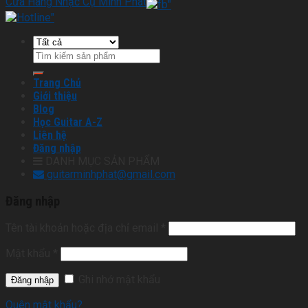
Cửa Hàng Nhạc Cụ Minh Phát
Trang Chủ
Giới thiệu
Blog
Học Guitar A-Z
Liên hệ
Đăng nhập
DANH MỤC SẢN PHẨM
guitarminhphat@gmail.com
Đăng nhập
Tên tài khoản hoặc địa chỉ email
*
Mật khẩu
*
Ghi nhớ mật khẩu
Quên mật khẩu?