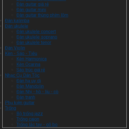
Đàn guitar giá rẻ
Đàn guitar mini
Đàn guitar thùng phím lõm
Đàn kalimba
Đàn ukulele
Đàn ukulele concert
Đàn ukulele soprano
Đàn ukulele tenor
Đàn Violin
Kèn - Sáo - Tiêu
Kèn Harmonica
Kèn Ocarina
Sáo trúc giá rẻ
Nhạc Cụ Dân Tộc
Đàn hạ uy di
Đàn Mandolin
Đàn Nhị - hồ - líu - cò
Đàn tranh
Phụ kiện guitar
Trống
Bộ trống jazz
Trống cajon
Trống lắc tay - gõ bo