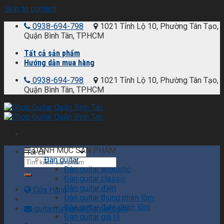
Skip to content
0938-694-798
1021 Tỉnh Lộ 10, Phường Tân Tạo,
Quận Bình Tân, TP.HCM
Tất cả sản phẩm
Hướng dẫn mua hàng
0938-694-798
1021 Tỉnh Lộ 10, Phường Tân Tạo,
Quận Bình Tân, TP.HCM
DANH MỤC SẢN PHẨM
Đàn guitar
Đàn guitar acoustic
Đàn guitar classic
Đàn guitar điện
Cửa Hàng
Đàn guitar thùng phím lõm
Đàn guitar điện phím lõm
guitarminhphat@gmail.com
Đàn guitar giá rẻ