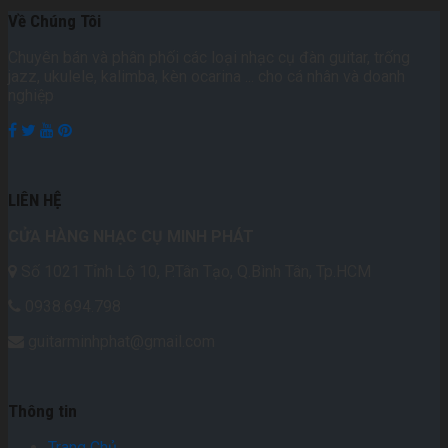
Về Chúng Tôi
Chuyên bán và phân phối các loại nhạc cụ đàn guitar, trống
jazz, ukulele, kalimba, kèn ocarina ... cho cá nhân và doanh
nghiệp
LIÊN HỆ
CỬA HÀNG NHẠC CỤ MINH PHÁT
Số 1021 Tỉnh Lộ 10, P.Tân Tạo, Q.Bình Tân, Tp.HCM
0938.694.798
guitarminhphat@gmail.com
Thông tin
Trang Chủ