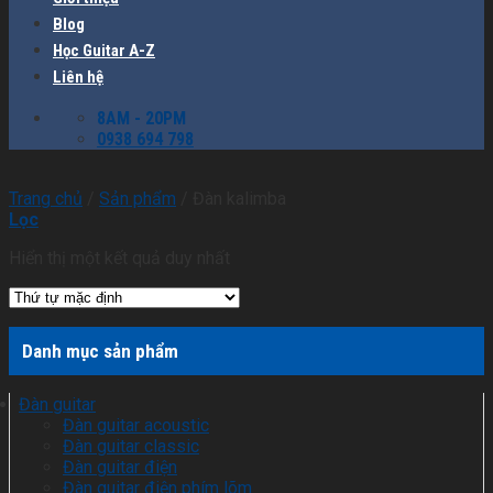
Blog
Học Guitar A-Z
Liên hệ
8AM - 20PM
0938 694 798
Trang chủ
/
Sản phẩm
/
Đàn kalimba
Lọc
Hiển thị một kết quả duy nhất
Danh mục sản phẩm
Đàn guitar
Đàn guitar acoustic
Đàn guitar classic
Đàn guitar điện
Đàn guitar điện phím lõm