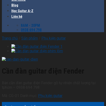
Blog
Học Guitar A-Z
Liên hệ
8AM - 20PM
0938 694 798
Trang chủ
/
Sản phẩm
/
Phụ kiện guitar
Cần đàn guitar điện Fender
Bán cần đàn guitar điện Fender gỗ tự nhiện chất lượng tại
tphcm – 0938 694 798
Mã:
CG-01
Danh mục:
Phụ kiện guitar