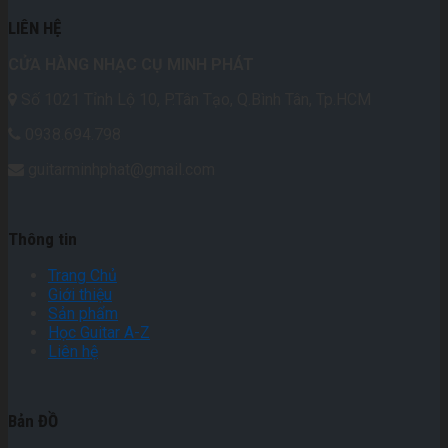
LIÊN HỆ
CỬA HÀNG NHẠC CỤ MINH PHÁT
Số 1021 Tỉnh Lộ 10, P.Tân Tạo, Q.Bình Tân, Tp.HCM
0938.694.798
guitarminhphat@gmail.com
Thông tin
Trang Chủ
Giới thiệu
Sản phẩm
Học Guitar A-Z
Liên hệ
Bản ĐỒ