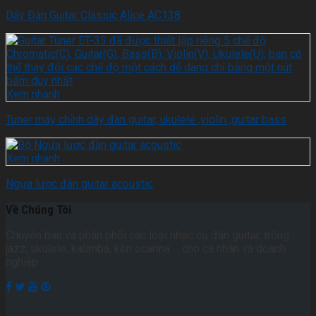
Dây Đàn Guitar Classic Alice AC138
Xem nhanh
Tuner máy chỉnh dây đàn guitar, ukulele ,violin ,guitar bass
Xem nhanh
Ngựa lược đàn guitar acoustic
Về Chúng Tôi
Chuyên bán và phân phối các loại nhạc cụ đàn guitar, trống
jazz, ukulele, kalimba, kèn ocarina ... cho cá nhân và doanh
nghiệp