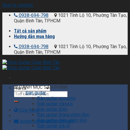
Skip to content
0938-694-798
1021 Tỉnh Lộ 10, Phường Tân Tạo,
Quận Bình Tân, TP.HCM
Tất cả sản phẩm
Hướng dẫn mua hàng
0938-694-798
1021 Tỉnh Lộ 10, Phường Tân Tạo,
Quận Bình Tân, TP.HCM
DANH MỤC SẢN PHẨM
Đàn guitar
Đàn guitar acoustic
Đàn guitar classic
Đàn guitar điện
Cửa Hàng
Đàn guitar thùng phím lõm
Đàn guitar điện phím lõm
guitarminhphat@gmail.com
Đàn guitar giá rẻ