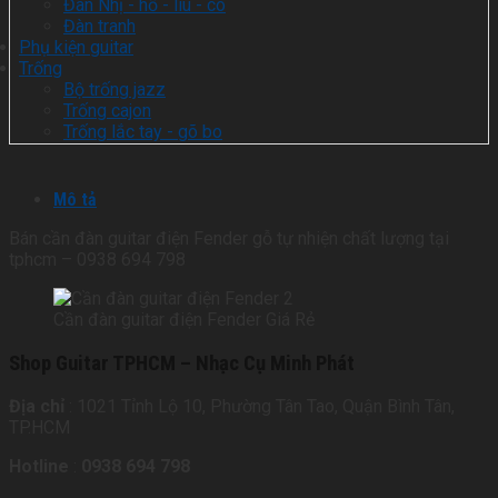
Đàn Nhị - hồ - líu - cò
Đàn tranh
Phụ kiện guitar
Trống
Bộ trống jazz
Trống cajon
Trống lắc tay - gõ bo
Mô tả
Bán cần đàn guitar điện Fender gỗ tự nhiện chất lượng tại
tphcm – 0938 694 798
Cần đàn guitar điện Fender Giá Rẻ
Shop Guitar TPHCM – Nhạc Cụ Minh Phát
Địa chỉ
: 1021 Tỉnh Lộ 10, Phường Tân Tao, Quận Bình Tân,
TP.HCM
Hotline
:
0938 694 798