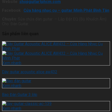
Website
:
shopguitartphcm.com
Facebook
:
Cửa hàng nhạc cụ – guitar Minh Phát Bình Tân
Chuyên
: Sửa chữa đàn guitar – Lắp Đặt EQ (Bộ Khuếch Âm)
Cho: Đàn Guitar.
Sản phẩm liên quan
Xem nhanh
Dây guitar acoustic alice aw432
Xem nhanh
Bao Đàn Guitar 3 lớp
Xem nhanh