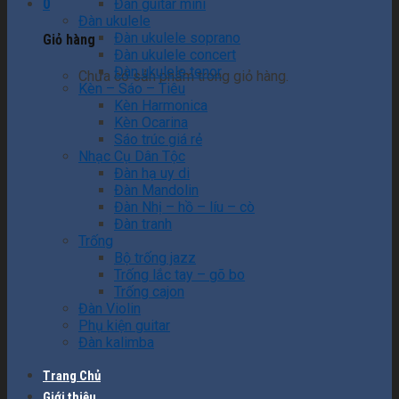
0
Đàn guitar mini
Đàn ukulele
Đàn ukulele soprano
Giỏ hàng
Đàn ukulele concert
Đàn ukulele tenor
Chưa có sản phẩm trong giỏ hàng.
Kèn – Sáo – Tiêu
Kèn Harmonica
Kèn Ocarina
Sáo trúc giá rẻ
Nhạc Cụ Dân Tộc
Đàn hạ uy di
Đàn Mandolin
Đàn Nhị – hồ – líu – cò
Đàn tranh
Trống
Bộ trống jazz
Trống lắc tay – gõ bo
Trống cajon
Đàn Violin
Phụ kiện guitar
Đàn kalimba
Trang Chủ
Giới thiệu